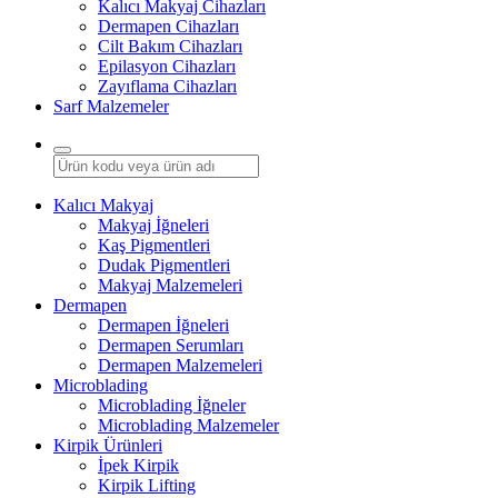
Kalıcı Makyaj Cihazları
Dermapen Cihazları
Cilt Bakım Cihazları
Epilasyon Cihazları
Zayıflama Cihazları
Sarf Malzemeler
Kalıcı Makyaj
Makyaj İğneleri
Kaş Pigmentleri
Dudak Pigmentleri
Makyaj Malzemeleri
Dermapen
Dermapen İğneleri
Dermapen Serumları
Dermapen Malzemeleri
Microblading
Microblading İğneler
Microblading Malzemeler
Kirpik Ürünleri
İpek Kirpik
Kirpik Lifting