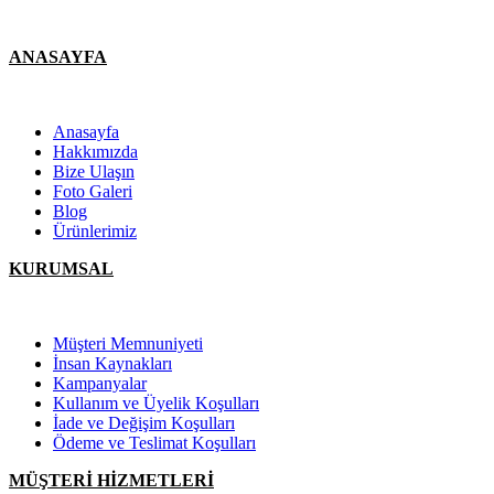
ANASAYFA
Anasayfa
Hakkımızda
Bize Ulaşın
Foto Galeri
Blog
Ürünlerimiz
KURUMSAL
Müşteri Memnuniyeti
İnsan Kaynakları
Kampanyalar
Kullanım ve Üyelik Koşulları
İade ve Değişim Koşulları
Ödeme ve Teslimat Koşulları
MÜŞTERİ HİZMETLERİ