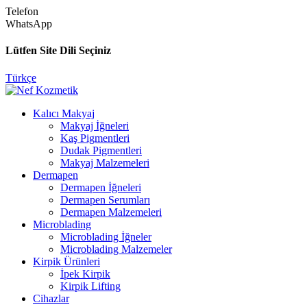
Telefon
WhatsApp
Lütfen Site Dili Seçiniz
Türkçe
Kalıcı Makyaj
Makyaj İğneleri
Kaş Pigmentleri
Dudak Pigmentleri
Makyaj Malzemeleri
Dermapen
Dermapen İğneleri
Dermapen Serumları
Dermapen Malzemeleri
Microblading
Microblading İğneler
Microblading Malzemeler
Kirpik Ürünleri
İpek Kirpik
Kirpik Lifting
Cihazlar