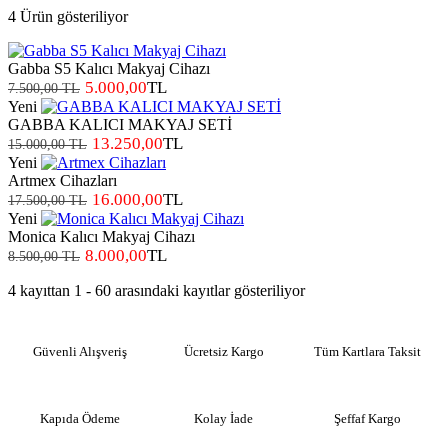
4 Ürün gösteriliyor
Gabba S5 Kalıcı Makyaj Cihazı
5.000,00
TL
7.500,00 TL
Yeni
GABBA KALICI MAKYAJ SETİ
13.250,00
TL
15.000,00 TL
Yeni
Artmex Cihazları
16.000,00
TL
17.500,00 TL
Yeni
Monica Kalıcı Makyaj Cihazı
8.000,00
TL
8.500,00 TL
4 kayıttan 1 - 60 arasındaki kayıtlar gösteriliyor
Güvenli Alışveriş
Ücretsiz Kargo
Tüm Kartlara Taksit
Kapıda Ödeme
Kolay İade
Şeffaf Kargo